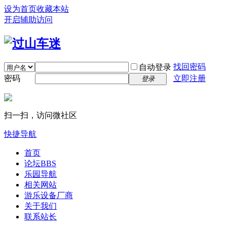
设为首页
收藏本站
开启辅助访问
找回密码
自动登录
密码
立即注册
登录
扫一扫，访问微社区
快捷导航
首页
论坛
BBS
乐园导航
相关网站
游乐设备厂商
关于我们
联系站长