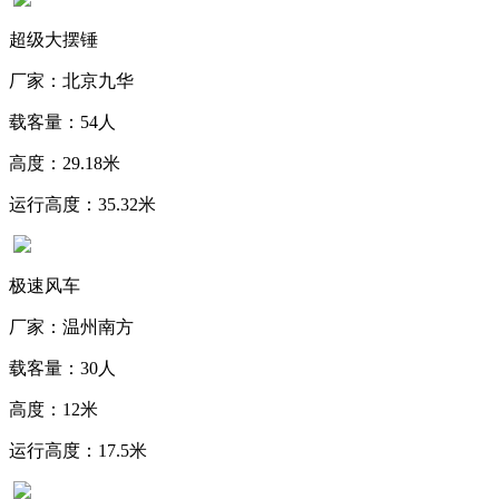
超级大摆锤
厂家：北京九华
载客量：
54
人
高度：
29.18
米
运行高度：
35.32
米
极速风车
厂家：温州南方
载客量：
30
人
高度：
12
米
运行高度：
17.5
米