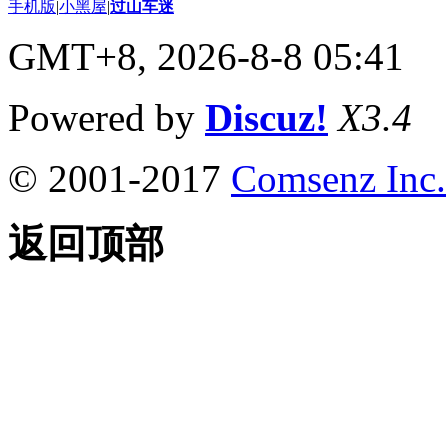
手机版
|
小黑屋
|
过山车迷
GMT+8, 2026-8-8 05:41
Powered by
Discuz!
X3.4
© 2001-2017
Comsenz Inc.
返回顶部