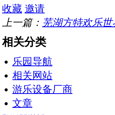
收藏
邀请
上一篇：
芜湖方特欢乐世
相关分类
乐园导航
相关网站
游乐设备厂商
文章