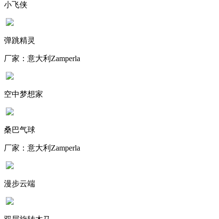
小飞侠
弹跳精灵
厂家：意大利
Zamperla
空中梦想家
桑巴气球
厂家：意大利
Zamperla
漫步云端