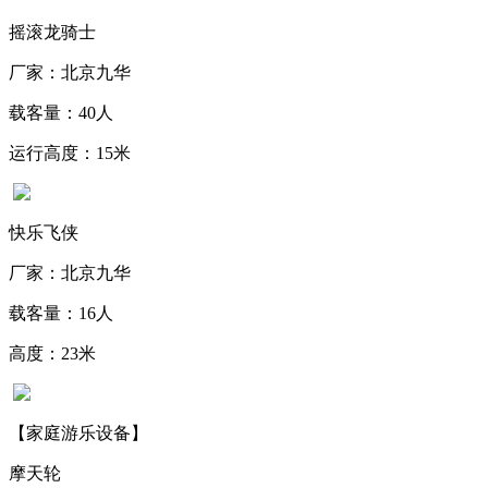
摇滚龙骑士
厂家：北京九华
载客量：
40
人
运行高度：
15
米
快乐飞侠
厂家：北京九华
载客量：
16
人
高度：
23
米
【家庭游乐设备】
摩天轮