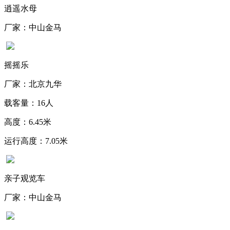
逍遥水母
厂家：中山金马
摇摇乐
厂家：北京九华
载客量：
16
人
高度：
6.45
米
运行高度：
7.05
米
亲子观览车
厂家：中山金马