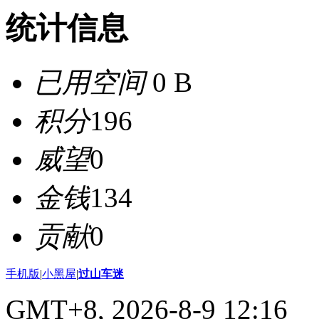
统计信息
已用空间
0 B
积分
196
威望
0
金钱
134
贡献
0
手机版
|
小黑屋
|
过山车迷
GMT+8, 2026-8-9 12:16