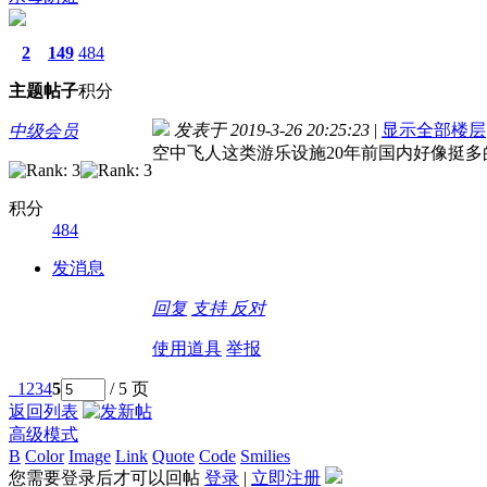
2
149
484
主题
帖子
积分
发表于 2019-3-26 20:25:23
|
显示全部楼层
中级会员
空中飞人这类游乐设施20年前国内好像挺
积分
484
发消息
回复
支持
反对
使用道具
举报
1
2
3
4
5
/ 5 页
返回列表
高级模式
B
Color
Image
Link
Quote
Code
Smilies
您需要登录后才可以回帖
登录
|
立即注册