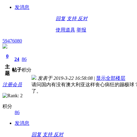
发消息
回复
支持
反对
使用道具
举报
59476080
0
24
86
主
帖子
积分
题
发表于 2019-3-22 16:58:08
|
显示全部楼层
注册会员
请问国内有没有澳大利亚这样丧心病狂的蹦极球？
了。
积分
86
发消息
回复
支持
反对