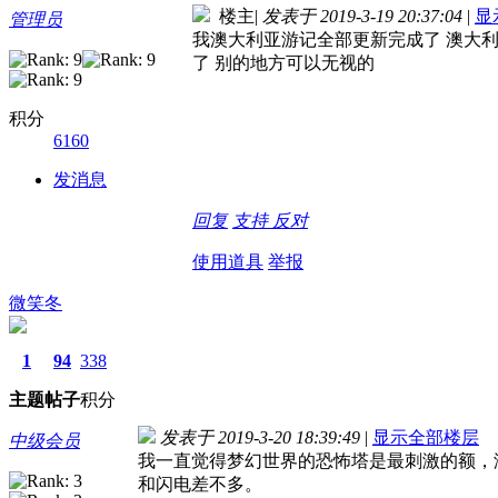
楼主
|
发表于 2019-3-19 20:37:04
|
显
管理员
我澳大利亚游记全部更新完成了 澳大利
了 别的地方可以无视的
积分
6160
发消息
回复
支持
反对
使用道具
举报
微笑冬
1
94
338
主题
帖子
积分
发表于 2019-3-20 18:39:49
|
显示全部楼层
中级会员
我一直觉得梦幻世界的恐怖塔是最刺激的额，
和闪电差不多。