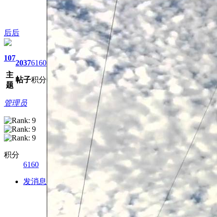
后后
107
2037
6160
主
帖子
积分
题
管理员
积分
6160
发消息