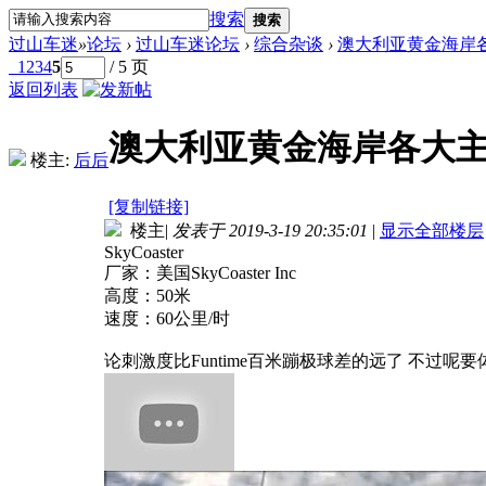
搜索
搜索
过山车迷
»
论坛
›
过山车迷论坛
›
综合杂谈
›
澳大利亚黄金海岸
1
2
3
4
5
/ 5 页
返回列表
澳大利亚黄金海岸各大
楼主:
后后
[复制链接]
楼主
|
发表于 2019-3-19 20:35:01
|
显示全部楼层
SkyCoaster
厂家：美国SkyCoaster Inc
高度：50米
速度：60公里/时
论刺激度比Funtime百米蹦极球差的远了 不过